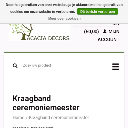
Door het gebruiken van onze website, ga je akkoord met het gebruik van
cookies om onze website te verbeteren.
Dit bericht verbergen
EUR
Meer over cookies »
GBP
Nederlands
WINKELWAGEN
Deutsch
(€0,00)
MIJN
English
ACCOUNT
Français
Español
Kraagband
ceremoniemeester
Home
/
Kraagband ceremoniemeester