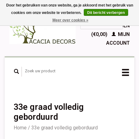
Door het gebruiken van onze website, ga je akkoord met het gebruik van
cookies om onze website te verbeteren.
Dit bericht verbergen
EUR
Meer over cookies »
GBP
Nederlands
WINKELWAGEN
Deutsch
(€0,00)
MIJN
English
ACCOUNT
Français
Español
33e graad volledig
geborduurd
Home
/
33e graad volledig geborduurd