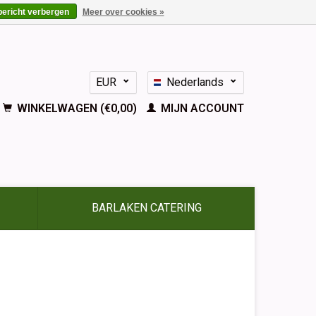
bericht verbergen
Meer over cookies »
EUR
Nederlands
GBP
Deutsch
WINKELWAGEN (€0,00)
MIJN ACCOUNT
English
Français
Español
BARLAKEN CATERING