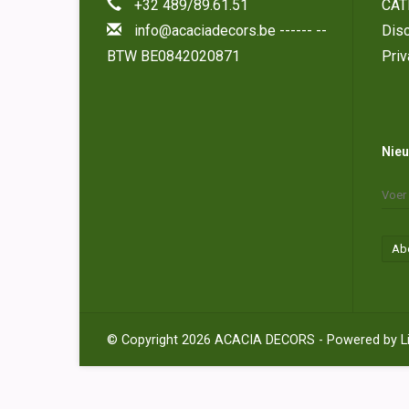
+32 489/89.61.51
CAT
info@acaciadecors.be
------ --
Disc
BTW BE0842020871
Priv
Nieu
Ab
© Copyright 2026 ACACIA DECORS - Powered by
L