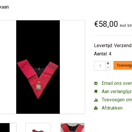
kaan
€58,00
Incl. b
Levertijd: Verzen
Aantal: 4
+
Toevoeg
-
Email ons over
Aan verlanglij
Toevoegen om t
Afdrukken