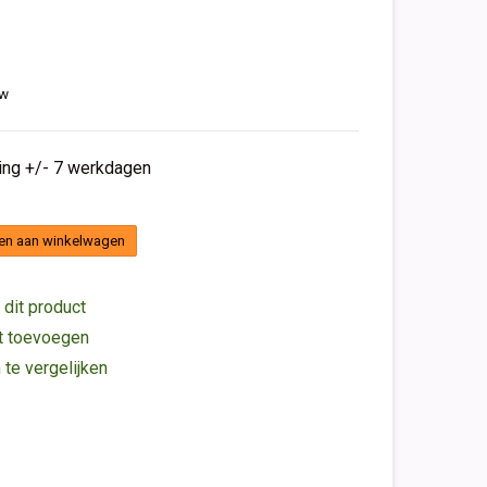
tw
ding +/- 7 werkdagen
en aan winkelwagen
 dit product
st toevoegen
e vergelijken