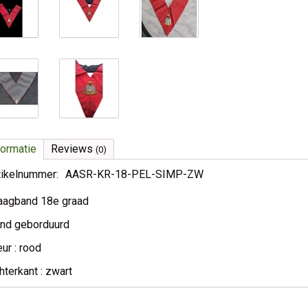
formatie
Reviews
(0)
tikelnummer:
AASR-KR-18-PEL-SIMP-ZW
aagband 18e graad
nd geborduurd
eur : rood
hterkant : zwart