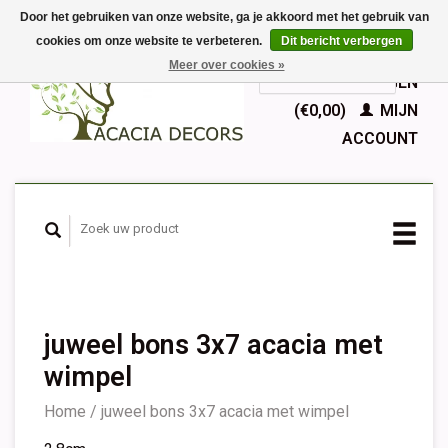
Door het gebruiken van onze website, ga je akkoord met het gebruik van
cookies om onze website te verbeteren.
Dit bericht verbergen
EUR
Meer over cookies »
GBP
Nederlands
WINKELWAGEN
Deutsch
(€0,00)
MIJN
English
ACCOUNT
Français
Español
juweel bons 3x7 acacia met
wimpel
Home
/
juweel bons 3x7 acacia met wimpel