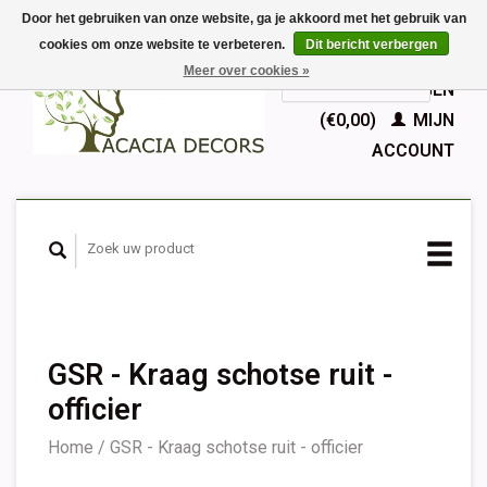
Door het gebruiken van onze website, ga je akkoord met het gebruik van
cookies om onze website te verbeteren.
Dit bericht verbergen
EUR
Meer over cookies »
GBP
Nederlands
WINKELWAGEN
Deutsch
(€0,00)
MIJN
English
ACCOUNT
Français
Español
GSR - Kraag schotse ruit -
officier
Home
/
GSR - Kraag schotse ruit - officier