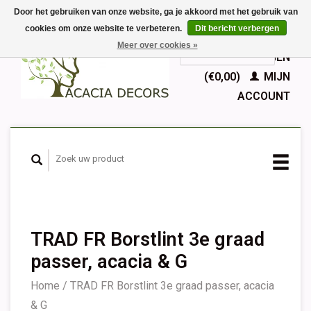
Door het gebruiken van onze website, ga je akkoord met het gebruik van
cookies om onze website te verbeteren.
Dit bericht verbergen
EUR
Meer over cookies »
GBP
Nederlands
WINKELWAGEN
Deutsch
(€0,00)
MIJN
English
ACCOUNT
Français
Español
TRAD FR Borstlint 3e graad
passer, acacia & G
Home
/
TRAD FR Borstlint 3e graad passer, acacia
& G