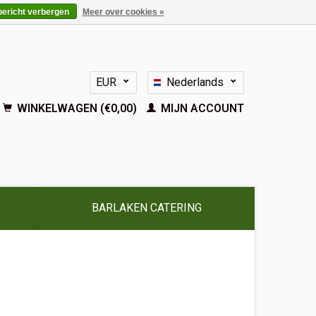
bericht verbergen
Meer over cookies »
EUR
Nederlands
GBP
Deutsch
WINKELWAGEN (€0,00)
MIJN ACCOUNT
English
Français
Español
BARLAKEN CATERING