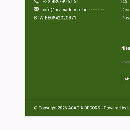
+32 489/89.61.51
CAT
info@acaciadecors.be
------ --
Disc
BTW BE0842020871
Priv
Nieu
Ab
© Copyright 2026 ACACIA DECORS - Powered by
L