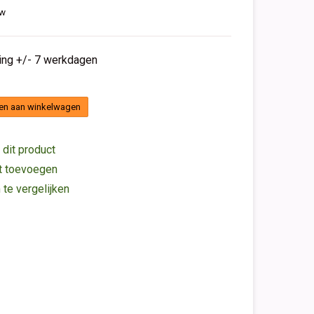
tw
ding +/- 7 werkdagen
en aan winkelwagen
 dit product
st toevoegen
e vergelijken