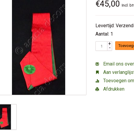
€45,00
Incl. b
Levertijd: Verzen
Aantal: 1
+
Toevoeg
-
Email ons over
Aan verlanglij
Toevoegen om t
Afdrukken