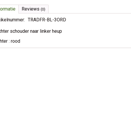
formatie
Reviews
(0)
tikelnummer:
TRADFR-BL-3ORD
chter schouder naar linker heup
hter : rood