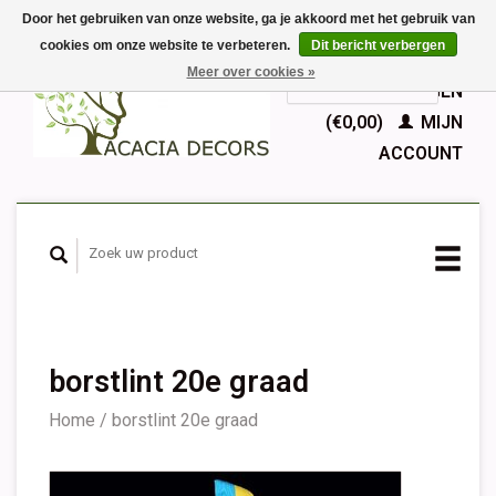
Door het gebruiken van onze website, ga je akkoord met het gebruik van
cookies om onze website te verbeteren.
Dit bericht verbergen
EUR
Meer over cookies »
GBP
Nederlands
WINKELWAGEN
Deutsch
(€0,00)
MIJN
English
ACCOUNT
Français
Español
borstlint 20e graad
Home
/
borstlint 20e graad