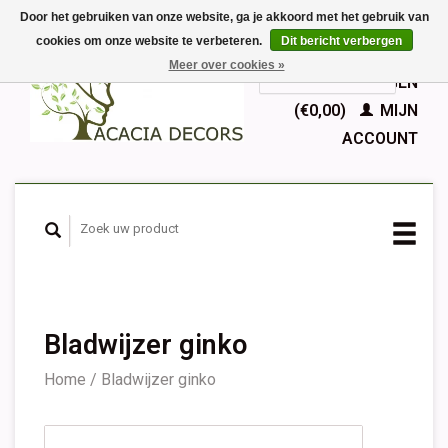
Door het gebruiken van onze website, ga je akkoord met het gebruik van
cookies om onze website te verbeteren.
Dit bericht verbergen
EUR
Meer over cookies »
GBP
Nederlands
WINKELWAGEN
Deutsch
(€0,00)
MIJN
English
ACCOUNT
Français
Español
Bladwijzer ginko
Home
/
Bladwijzer ginko