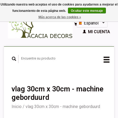
Utilizando nuestra web aceptas el uso de cookies para ayudarnos a mejorar el
funcionamiento de esta página web.
Ocultar este mensaje
EUR
Más acerca de las cookies »
GBP
Español
CESTA (€0,00)
Nederlands
MI CUENTA
Deutsch
English
Français
vlag 30cm x 30cm - machine
geborduurd
Inicio
/
vlag 30cm x 30cm - machine geborduurd