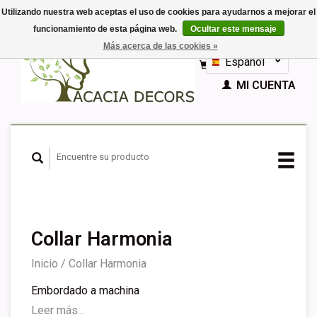
Utilizando nuestra web aceptas el uso de cookies para ayudarnos a mejorar el
funcionamiento de esta página web.
Ocultar este mensaje
EUR
Más acerca de las cookies »
GBP
Español
CESTA (€0,00)
Nederlands
MI CUENTA
Deutsch
English
Français
Collar Harmonia
Inicio
/
Collar Harmonia
Embordado a machina
Leer más...