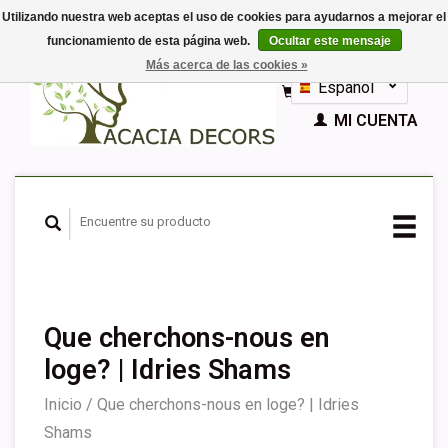
Utilizando nuestra web aceptas el uso de cookies para ayudarnos a mejorar el
funcionamiento de esta página web.
Ocultar este mensaje
EUR
Más acerca de las cookies »
GBP
Español
CESTA (€0,00)
Nederlands
MI CUENTA
Deutsch
English
Français
Que cherchons-nous en
loge? | Idries Shams
Inicio
/
Que cherchons-nous en loge? | Idries
Shams