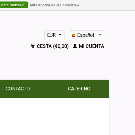
r este mensaje
Más acerca de las cookies »
EUR
Español
GBP
Nederlands
CESTA (€0,00)
MI CUENTA
Deutsch
English
Français
CONTACTO
CATERING