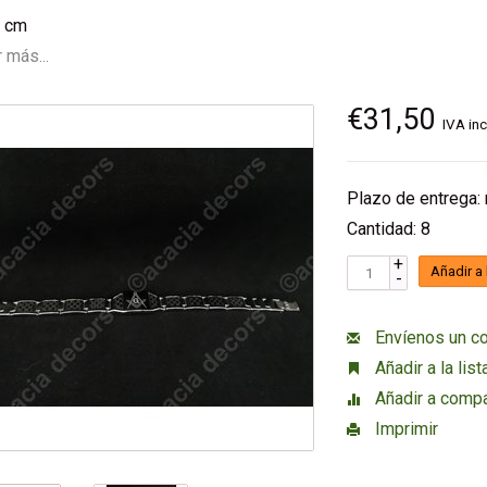
5 cm
 más...
€31,50
IVA inc
Plazo de entrega:
Cantidad: 8
+
Añadir a 
-
Envíenos un co
Añadir a la lis
Añadir a compa
Imprimir