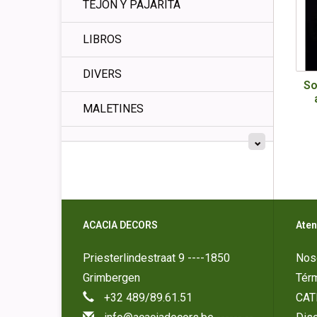
TEJÓN Y PAJARITA
LIBROS
DIVERS
So
MALETINES
ACACIA DECORS
Aten
Priesterlindestraat 9 ----1850
Nos
Grimbergen
Tér
+32 489/89.61.51
CAT