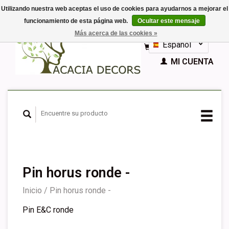
Utilizando nuestra web aceptas el uso de cookies para ayudarnos a mejorar el
funcionamiento de esta página web.
Ocultar este mensaje
EUR
Más acerca de las cookies »
GBP
Español
CESTA (€0,00)
Nederlands
MI CUENTA
Deutsch
English
Français
Pin horus ronde -
Inicio
/
Pin horus ronde -
Pin E&C ronde