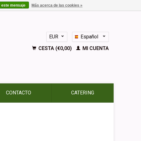
r este mensaje
Más acerca de las cookies »
EUR
Español
GBP
Nederlands
CESTA (€0,00)
MI CUENTA
Deutsch
English
Français
CONTACTO
CATERING