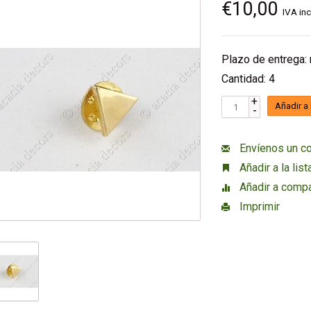
€10,00
IVA inc
Plazo de entrega:
Cantidad: 4
+
Añadir a 
-
Envíenos un co
Añadir a la lis
Añadir a compa
Imprimir