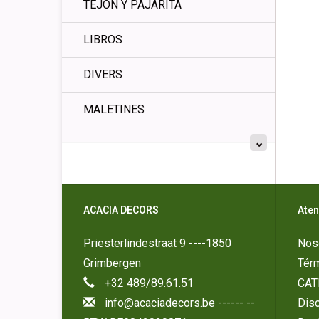
TEJÓN Y PAJARITA
LIBROS
DIVERS
MALETINES
ACACIA DECORS
Aten
Priesterlindestraat 9 ----1850
Nos
Grimbergen
Tér
+32 489/89.61.51
CAT
info@acaciadecors.be
------ --
Disc