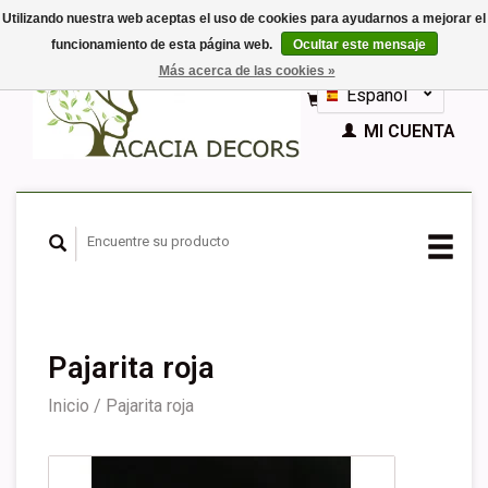
Utilizando nuestra web aceptas el uso de cookies para ayudarnos a mejorar el
funcionamiento de esta página web.
Ocultar este mensaje
EUR
Más acerca de las cookies »
GBP
Español
CESTA (€0,00)
Nederlands
MI CUENTA
Deutsch
English
Français
Pajarita roja
Inicio
/
Pajarita roja