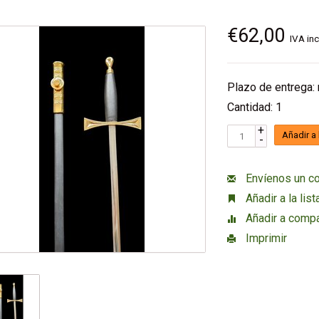
€62,00
IVA inc
Plazo de entrega:
Cantidad: 1
+
Añadir a 
-
Envíenos un co
Añadir a la lis
Añadir a compa
Imprimir