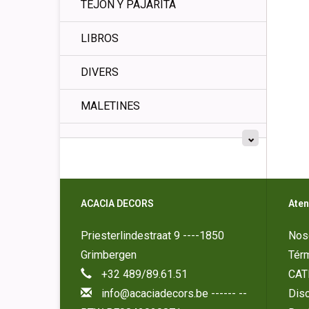
TEJÓN Y PAJARITA
LIBROS
DIVERS
MALETINES
ACACIA DECORS
Aten
Priesterlindestraat 9 ----1850
Nos
Grimbergen
Tér
+32 489/89.61.51
CAT
info@acaciadecors.be
------ --
Disc