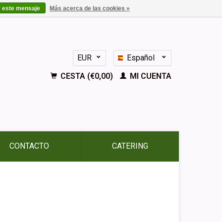
r este mensaje
Más acerca de las cookies »
EUR
Español
GBP
Nederlands
CESTA (€0,00)
MI CUENTA
Deutsch
English
Français
CONTACTO
CATERING