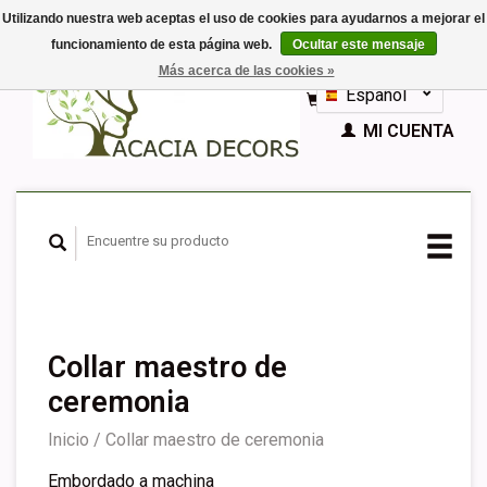
Utilizando nuestra web aceptas el uso de cookies para ayudarnos a mejorar el
funcionamiento de esta página web.
Ocultar este mensaje
EUR
Más acerca de las cookies »
GBP
Español
CESTA (€0,00)
Nederlands
MI CUENTA
Deutsch
English
Français
Collar maestro de
ceremonia
Inicio
/
Collar maestro de ceremonia
Embordado a machina