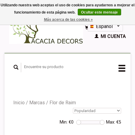
Utilizando nuestra web aceptas el uso de cookies para ayudarnos a mejorar el
funcionamiento de esta página web.
Ocultar este mensaje
EUR
Más acerca de las cookies »
GBP
Español
CESTA (€0,00)
Nederlands
MI CUENTA
Deutsch
English
Français
Inicio
/
Marcas
/
Flor de Raim
Min: €
0
Max: €
5