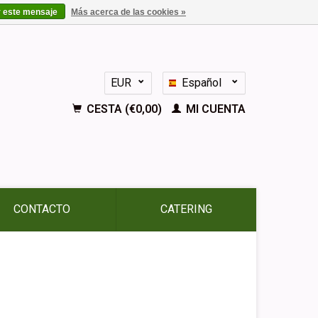
r este mensaje
Más acerca de las cookies »
EUR
Español
GBP
Nederlands
CESTA (€0,00)
MI CUENTA
Deutsch
English
Français
CONTACTO
CATERING