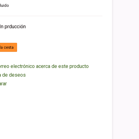
luido
In prducción
la cesta
rreo electrónico acerca de este producto
ta de deseos
rar