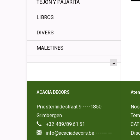
TEJÓN Y PAJARITA
LIBROS
DIVERS
MALETINES
ACACIA DECORS
Aten
Priesterlindestraat 9 ----1850
Nos
Grimbergen
Tér
+32 489/89.61.51
CAT
info@acaciadecors.be
------ --
Disc