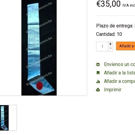
€35,00
IVA inc
Plazo de entrega: 
Cantidad: 10
+
Añadir a 
-
Envíenos un co
Añadir a la lis
Añadir a compa
Imprimir