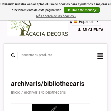
Utilizando nuestra web aceptas el uso de cookies para ayudarnos a mejorar el
funcionamiento de esta página web.
Ocultar este mensaje
EUR
Más acerca de las cookies »
GBP
Español
CESTA (€0,00)
Nederlands
MI CUENTA
Deutsch
English
Français
archivaris/bibliothecaris
Inicio
/
archivaris/bibliothecaris