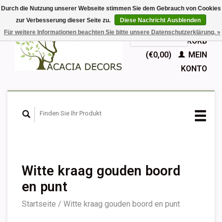
Durch die Nutzung unserer Webseite stimmen Sie dem Gebrauch von Cookies
zur Verbesserung dieser Seite zu.
Diese Nachricht Ausblenden
EUR
Für weitere Informationen beachten Sie bitte unsere Datenschutzerklärung. »
GBP
Deutsch
IHR WARENKORB
Nederlands
(€0,00)
MEIN
English
KONTO
Français
Español
Witte kraag gouden boord
en punt
Startseite
/
Witte kraag gouden boord en punt