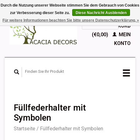
Durch die Nutzung unserer Webseite stimmen Sie dem Gebrauch von Cookies
zur Verbesserung dieser Seite zu.
Diese Nachricht Ausblenden
EUR
Für weitere Informationen beachten Sie bitte unsere Datenschutzerklärung. »
GBP
Deutsch
IHR WARENKORB
Nederlands
(€0,00)
MEIN
English
KONTO
Français
Español
Füllfederhalter mit
Symbolen
Startseite
/
Füllfederhalter mit Symbolen