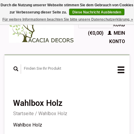
Durch die Nutzung unserer Webseite stimmen Sie dem Gebrauch von Cookies
zur Verbesserung dieser Seite zu.
Diese Nachricht Ausblenden
EUR
Für weitere Informationen beachten Sie bitte unsere Datenschutzerklärung. »
GBP
Deutsch
IHR WARENKORB
Nederlands
(€0,00)
MEIN
English
KONTO
Français
Español
Wahlbox Holz
Startseite
/
Wahlbox Holz
Wahlbox Holz