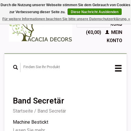
Durch die Nutzung unserer Webseite stimmen Sie dem Gebrauch von Cookies
zur Verbesserung dieser Seite zu.
Diese Nachricht Ausblenden
EUR
Für weitere Informationen beachten Sie bitte unsere Datenschutzerklärung. »
GBP
Deutsch
IHR WARENKORB
Nederlands
(€0,00)
MEIN
English
KONTO
Français
Español
Band Secretär
Startseite
/
Band Secretär
Machine Bestickt
Lesen Sie mehr...