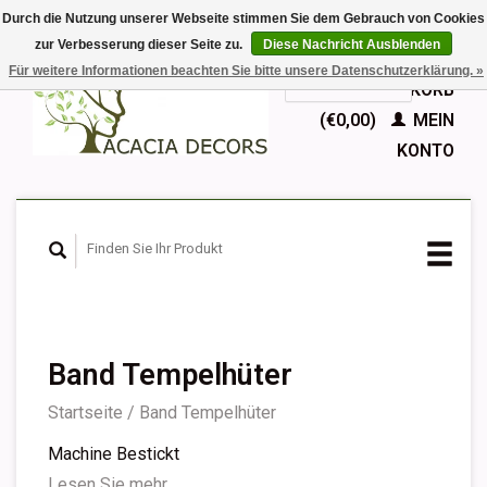
Durch die Nutzung unserer Webseite stimmen Sie dem Gebrauch von Cookies
zur Verbesserung dieser Seite zu.
Diese Nachricht Ausblenden
EUR
Für weitere Informationen beachten Sie bitte unsere Datenschutzerklärung. »
GBP
Deutsch
IHR WARENKORB
Nederlands
(€0,00)
MEIN
English
KONTO
Français
Español
Band Tempelhüter
Startseite
/
Band Tempelhüter
Machine Bestickt
Lesen Sie mehr...