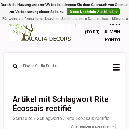
Durch die Nutzung unserer Webseite stimmen Sie dem Gebrauch von Cookies
zur Verbesserung dieser Seite zu.
Diese Nachricht Ausblenden
EUR
Für weitere Informationen beachten Sie bitte unsere Datenschutzerklärung. »
GBP
Deutsch
IHR WARENKORB
Nederlands
(€0,00)
MEIN
English
KONTO
Français
Español
Artikel mit Schlagwort Rite
Écossais rectifié
Startseite
/
Schlagworte
/
Rite Écossais rectifié