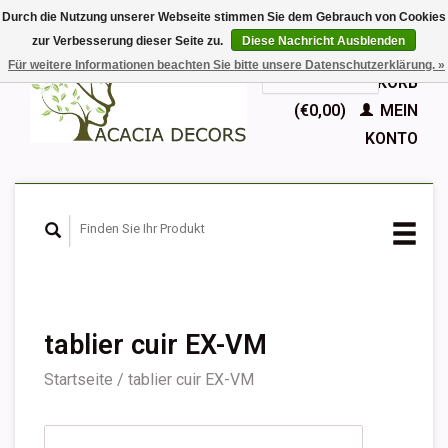
Durch die Nutzung unserer Webseite stimmen Sie dem Gebrauch von Cookies
zur Verbesserung dieser Seite zu.
Diese Nachricht Ausblenden
EUR
Für weitere Informationen beachten Sie bitte unsere Datenschutzerklärung. »
GBP
Deutsch
IHR WARENKORB
Nederlands
(€0,00)
MEIN
English
KONTO
Français
Español
tablier cuir EX-VM
Startseite
/
tablier cuir EX-VM