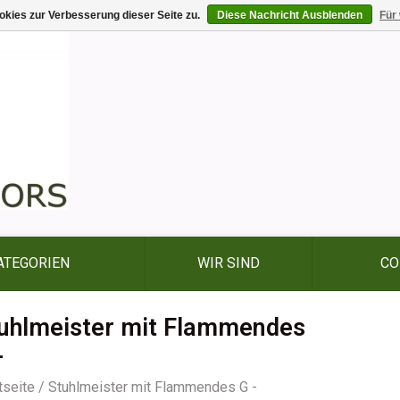
kies zur Verbesserung dieser Seite zu.
Diese Nachricht Ausblenden
Für
ATEGORIEN
WIR SIND
CO
uhlmeister mit Flammendes
-
tseite
/
Stuhlmeister mit Flammendes G -