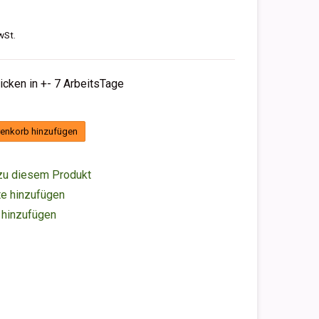
wSt.
hicken in +- 7 ArbeitsTage
enkorb hinzufügen
zu diesem Produkt
e hinzufügen
 hinzufügen