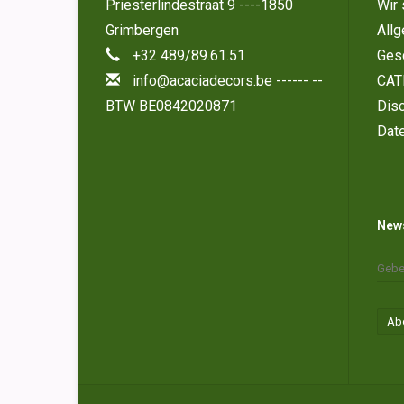
Priesterlindestraat 9 ----1850
Wir 
Grimbergen
All
+32 489/89.61.51
Ges
info@acaciadecors.be
------ --
CAT
BTW BE0842020871
Disc
Dat
News
Ab