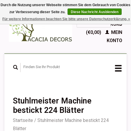
Durch die Nutzung unserer Webseite stimmen Sie dem Gebrauch von Cookies
zur Verbesserung dieser Seite zu.
Diese Nachricht Ausblenden
EUR
Für weitere Informationen beachten Sie bitte unsere Datenschutzerklärung. »
GBP
Deutsch
IHR WARENKORB
Nederlands
(€0,00)
MEIN
English
KONTO
Français
Español
Stuhlmeister Machine
bestickt 224 Blätter
Startseite
/
Stuhlmeister Machine bestickt 224
Blätter