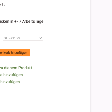
wSt.
hicken in +- 7 ArbeitsTage
enkorb hinzufügen
zu diesem Produkt
e hinzufügen
 hinzufügen