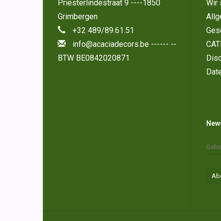
Priesterlindestraat 9 ----1850
Wir 
Grimbergen
All
+32 489/89.61.51
Ges
info@acaciadecors.be
------ --
CAT
BTW BE0842020871
Disc
Dat
News
Ab