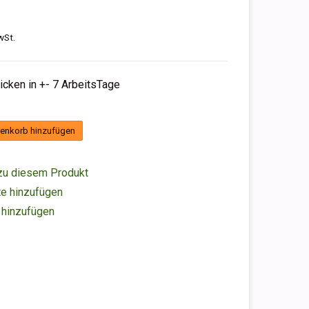
wSt.
hicken in +- 7 ArbeitsTage
enkorb hinzufügen
zu diesem Produkt
e hinzufügen
 hinzufügen