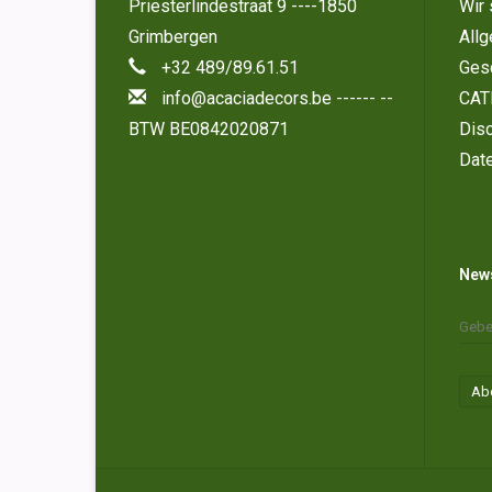
Priesterlindestraat 9 ----1850
Wir 
Grimbergen
All
+32 489/89.61.51
Ges
info@acaciadecors.be
------ --
CAT
BTW BE0842020871
Disc
Dat
News
Ab