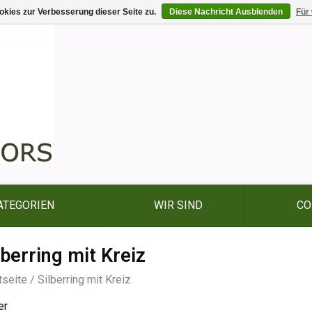
kies zur Verbesserung dieser Seite zu.
Diese Nachricht Ausblenden
Für
ATEGORIEN
WIR SIND
CO
lberring mit Kreiz
tseite
/
Silberring mit Kreiz
er