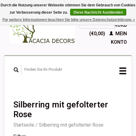
Durch die Nutzung unserer Webseite stimmen Sie dem Gebrauch von Cookies
zur Verbesserung dieser Seite zu.
Diese Nachricht Ausblenden
EUR
Für weitere Informationen beachten Sie bitte unsere Datenschutzerklärung. »
GBP
Deutsch
IHR WARENKORB
Nederlands
(€0,00)
MEIN
English
KONTO
Français
Español
Silberring mit gefolterter
Rose
Startseite
/
Silberring mit gefolterter Rose