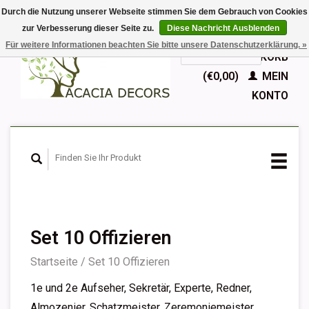
Durch die Nutzung unserer Webseite stimmen Sie dem Gebrauch von Cookies
zur Verbesserung dieser Seite zu.
Diese Nachricht Ausblenden
EUR
Für weitere Informationen beachten Sie bitte unsere Datenschutzerklärung. »
GBP
Deutsch
IHR WARENKORB
Nederlands
(€0,00)
MEIN
English
KONTO
Français
Español
Set 10 Offizieren
Startseite
/
Set 10 Offizieren
1e und 2e Aufseher, Sekretär, Experte, Redner,
Almozenier, Schatzmeister, Zeremoniemeister,