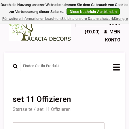
Durch die Nutzung unserer Webseite stimmen Sie dem Gebrauch von Cookies
zur Verbesserung dieser Seite zu.
Diese Nachricht Ausblenden
EUR
Für weitere Informationen beachten Sie bitte unsere Datenschutzerklärung. »
GBP
Deutsch
IHR WARENKORB
Nederlands
(€0,00)
MEIN
English
KONTO
Français
Español
set 11 Offizieren
Startseite
/
set 11 Offizieren