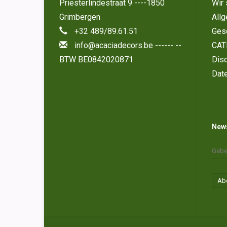
Priesterlindestraat 9 ----1850
Wir 
Grimbergen
All
+32 489/89.61.51
Ges
info@acaciadecors.be
------ --
CAT
BTW BE0842020871
Disc
Dat
News
Ab