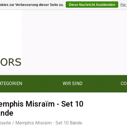
kies zur Verbesserung dieser Seite zu.
Diese Nachricht Ausblenden
Für
ATEGORIEN
WIR SIND
CO
mphis Misraïm - Set 10
ände
tseite
/
Memphis Misraïm - Set 10 Bände