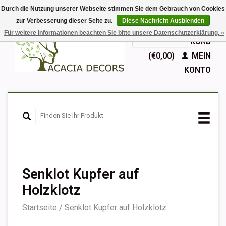
Durch die Nutzung unserer Webseite stimmen Sie dem Gebrauch von Cookies
zur Verbesserung dieser Seite zu.
Diese Nachricht Ausblenden
EUR
Für weitere Informationen beachten Sie bitte unsere Datenschutzerklärung. »
GBP
Deutsch
IHR WARENKORB
Nederlands
(€0,00)
MEIN
English
KONTO
Français
Español
Senklot Kupfer auf
Holzklotz
Startseite
/
Senklot Kupfer auf Holzklotz