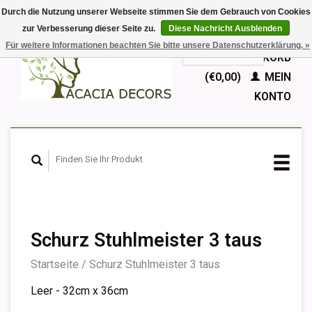
Durch die Nutzung unserer Webseite stimmen Sie dem Gebrauch von Cookies
zur Verbesserung dieser Seite zu.
Diese Nachricht Ausblenden
EUR
Für weitere Informationen beachten Sie bitte unsere Datenschutzerklärung. »
GBP
Deutsch
IHR WARENKORB
Nederlands
(€0,00)
MEIN
English
KONTO
Français
Español
Schurz Stuhlmeister 3 taus
Startseite
/
Schurz Stuhlmeister 3 taus
Leer - 32cm x 36cm