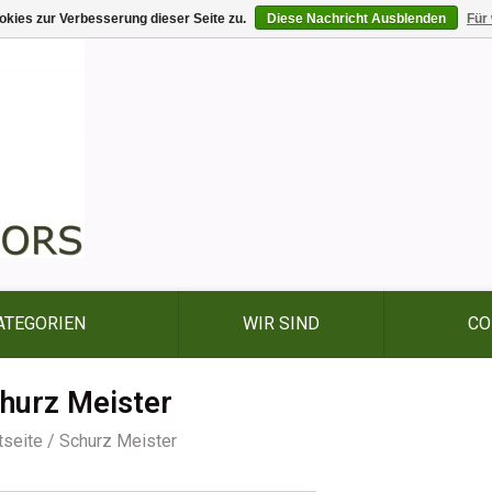
kies zur Verbesserung dieser Seite zu.
Diese Nachricht Ausblenden
Für
ATEGORIEN
WIR SIND
CO
hurz Meister
tseite
/
Schurz Meister