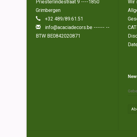
Priesterlindestraat 9 ----1850
Wir 
Grimbergen
All
+32 489/89.61.51
Ges
info@acaciadecors.be
------ --
CAT
BTW BE0842020871
Disc
Dat
News
Ab