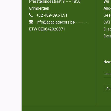
Priesterlindestraat 9 ----1850
Wir 
Grimbergen
All
+32 489/89.61.51
Ges
info@acaciadecors.be
------ --
CAT
BTW BE0842020871
Disc
Dat
News
Ab