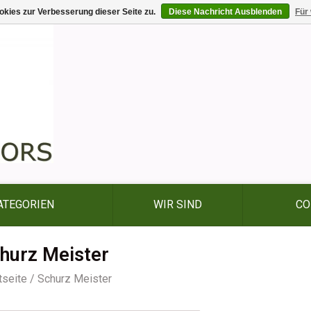
kies zur Verbesserung dieser Seite zu.
Diese Nachricht Ausblenden
Für
ATEGORIEN
WIR SIND
CO
hurz Meister
tseite
/
Schurz Meister