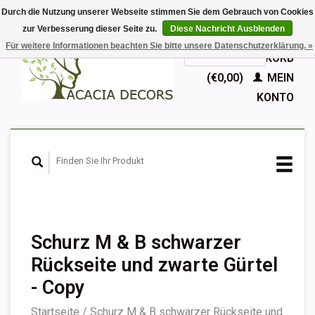
Durch die Nutzung unserer Webseite stimmen Sie dem Gebrauch von Cookies
zur Verbesserung dieser Seite zu.
Diese Nachricht Ausblenden
EUR
Für weitere Informationen beachten Sie bitte unsere Datenschutzerklärung. »
GBP
Deutsch
IHR WARENKORB
Nederlands
(€0,00)
MEIN
English
KONTO
Français
Español
Schurz M & B schwarzer
Rückseite und zwarte Gürtel
- Copy
Startseite
/
Schurz M & B schwarzer Rückseite und