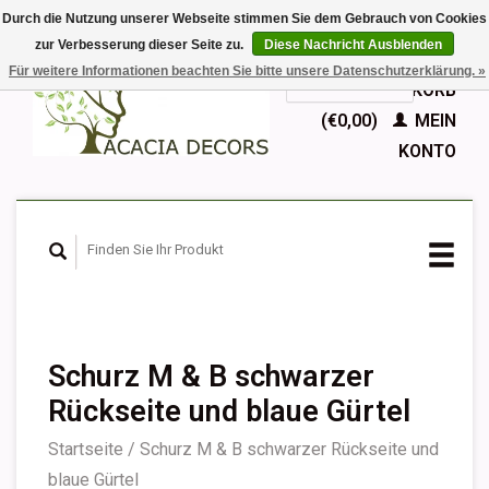
Durch die Nutzung unserer Webseite stimmen Sie dem Gebrauch von Cookies
zur Verbesserung dieser Seite zu.
Diese Nachricht Ausblenden
EUR
Für weitere Informationen beachten Sie bitte unsere Datenschutzerklärung. »
GBP
Deutsch
IHR WARENKORB
Nederlands
(€0,00)
MEIN
English
KONTO
Français
Español
Schurz M & B schwarzer
Rückseite und blaue Gürtel
Startseite
/
Schurz M & B schwarzer Rückseite und
blaue Gürtel