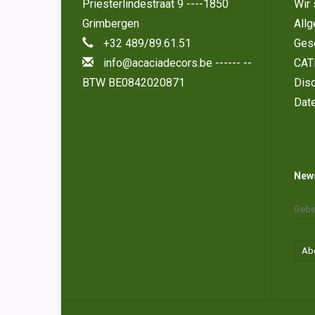
Priesterlindestraat 9 ----1850
Wir 
Grimbergen
All
+32 489/89.61.51
Ges
info@acaciadecors.be
------ --
CAT
BTW BE0842020871
Disc
Dat
News
Ab