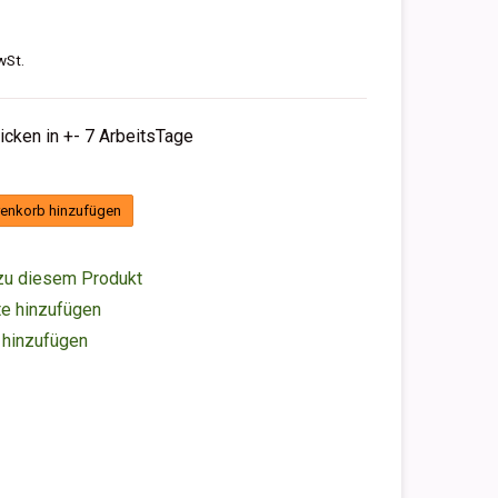
wSt.
hicken in +- 7 ArbeitsTage
enkorb hinzufügen
zu diesem Produkt
e hinzufügen
 hinzufügen