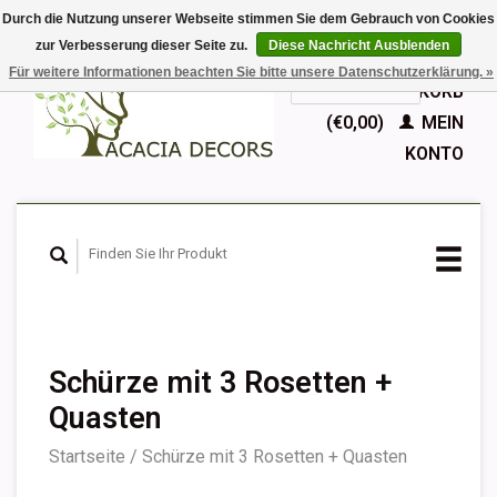
Durch die Nutzung unserer Webseite stimmen Sie dem Gebrauch von Cookies
zur Verbesserung dieser Seite zu.
Diese Nachricht Ausblenden
EUR
Für weitere Informationen beachten Sie bitte unsere Datenschutzerklärung. »
GBP
Deutsch
IHR WARENKORB
Nederlands
(€0,00)
MEIN
English
KONTO
Français
Español
Schürze mit 3 Rosetten +
Quasten
Startseite
/
Schürze mit 3 Rosetten + Quasten