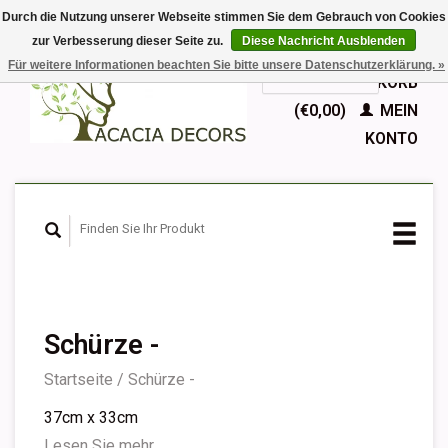
Durch die Nutzung unserer Webseite stimmen Sie dem Gebrauch von Cookies
zur Verbesserung dieser Seite zu.
Diese Nachricht Ausblenden
EUR
Für weitere Informationen beachten Sie bitte unsere Datenschutzerklärung. »
GBP
Deutsch
IHR WARENKORB
Nederlands
(€0,00)
MEIN
English
KONTO
Français
Español
Schürze -
Startseite
/
Schürze -
37cm x 33cm
Lesen Sie mehr...