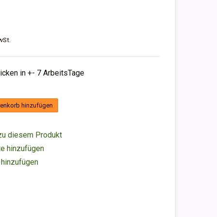
wSt.
hicken in +- 7 ArbeitsTage
enkorb hinzufügen
zu diesem Produkt
e hinzufügen
 hinzufügen