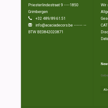
Priesterlindestraat 9 ----1850
Wir 
Grimbergen
All
+32 489/89.61.51
Ges
info@acaciadecors.be
------ --
CAT
BTW BE0842020871
Disc
Dat
News
Ab