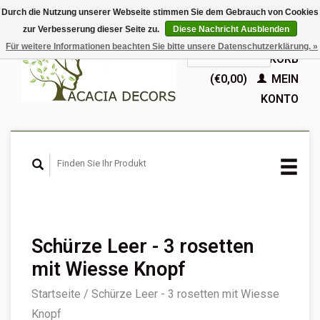
Durch die Nutzung unserer Webseite stimmen Sie dem Gebrauch von Cookies
zur Verbesserung dieser Seite zu.
Diese Nachricht Ausblenden
EUR
Für weitere Informationen beachten Sie bitte unsere Datenschutzerklärung. »
GBP
Deutsch
IHR WARENKORB
Nederlands
(€0,00)
MEIN
English
KONTO
Français
Español
Schürze Leer - 3 rosetten
mit Wiesse Knopf
Startseite
/
Schürze Leer - 3 rosetten mit Wiesse
Knopf