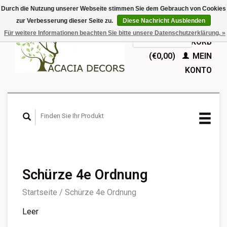
Durch die Nutzung unserer Webseite stimmen Sie dem Gebrauch von Cookies
zur Verbesserung dieser Seite zu.
Diese Nachricht Ausblenden
EUR
Für weitere Informationen beachten Sie bitte unsere Datenschutzerklärung. »
GBP
Deutsch
IHR WARENKORB
Nederlands
(€0,00)
MEIN
English
KONTO
Français
Español
Schürze 4e Ordnung
Startseite
/
Schürze 4e Ordnung
Leer