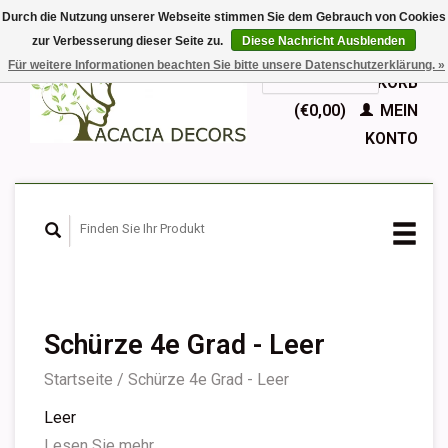
Durch die Nutzung unserer Webseite stimmen Sie dem Gebrauch von Cookies
zur Verbesserung dieser Seite zu.
Diese Nachricht Ausblenden
EUR
Für weitere Informationen beachten Sie bitte unsere Datenschutzerklärung. »
GBP
Deutsch
IHR WARENKORB
Nederlands
(€0,00)
MEIN
English
KONTO
Français
Español
Schürze 4e Grad - Leer
Startseite
/
Schürze 4e Grad - Leer
Leer
Lesen Sie mehr...