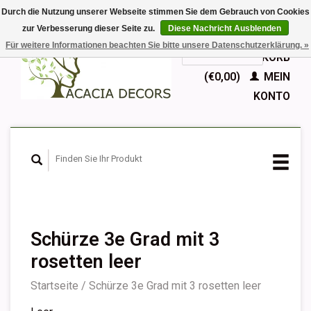
Durch die Nutzung unserer Webseite stimmen Sie dem Gebrauch von Cookies
zur Verbesserung dieser Seite zu.
Diese Nachricht Ausblenden
EUR
Für weitere Informationen beachten Sie bitte unsere Datenschutzerklärung. »
GBP
Deutsch
IHR WARENKORB
Nederlands
(€0,00)
MEIN
English
KONTO
Français
Español
Schürze 3e Grad mit 3
rosetten leer
Startseite
/
Schürze 3e Grad mit 3 rosetten leer